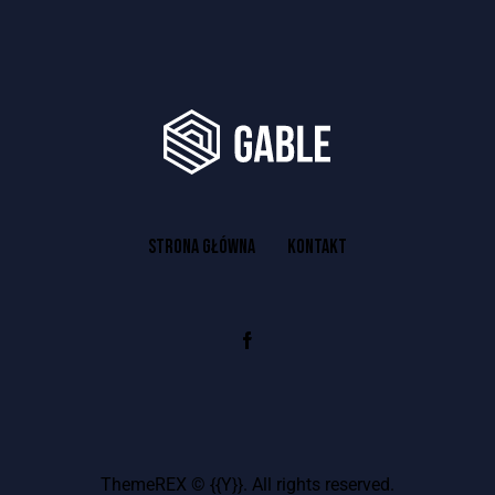
STRONA GŁÓWNA
KONTAKT
ThemeREX
© {{Y}}. All rights reserved.