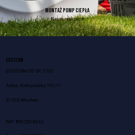
MONTAŻ POMP CIEPŁA
Nasze realizacje
ECOTERM
ECOTERM CO SP. Z O.O.
Adres: Kiełczowska 191/11
51-315 Wrocław
NIP: 895-225-55-62