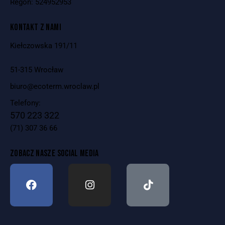
Regon: 524952953
KONTAKT Z NAMI
Kiełczowska 191/11
51-315 Wrocław
biuro@ecoterm.wroclaw.pl
Telefony:
570 223 322
(71) 307 36 66
ZOBACZ NASZE SOCIAL MEDIA