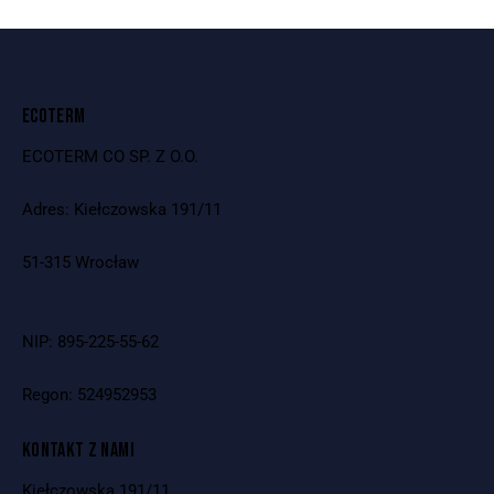
ECOTERM
ECOTERM CO SP. Z O.O.
Adres: Kiełczowska 191/11
51-315 Wrocław
NIP: 895-225-55-62
Regon: 524952953
KONTAKT Z NAMI
Kiełczowska 191/11