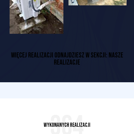
WIĘCEJ REALIZACJI ODNAJDZIESZ W SEKCJI: NASZE
REALIZACJE
400
Wykonanych Realizacji