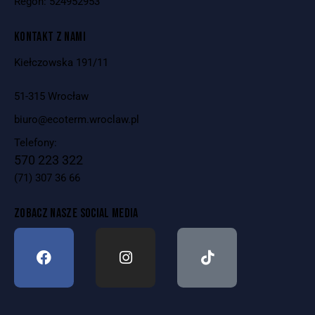
Regon: 524952953
KONTAKT Z NAMI
Kiełczowska 191/11
51-315 Wrocław
biuro@ecoterm.wroclaw.pl
Telefony:
570 223 322
(71) 307 36 66
ZOBACZ NASZE SOCIAL MEDIA