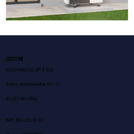
ECOTERM
ECOTERM CO SP. Z O.O.
Adres: Kiełczowska 191/11
51-315 Wrocław
NIP: 895-225-55-62