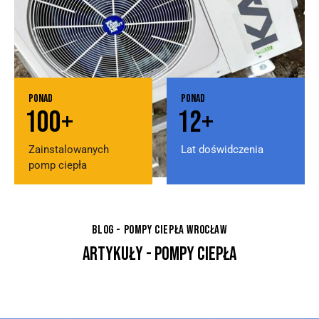
ponad
ponad
1
0
0
+
1
2
+
Zainstalowanych
Lat doświdczenia
pomp ciepła
BLOG - POMPY CIEPŁA WROCŁAW
ARTYKUŁY - POMPY CIEPŁA