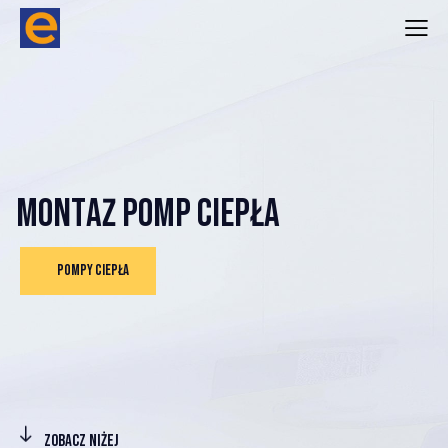
M
O
N
T
A
Ż
P
O
M
P
C
I
E
P
Ł
A
POMPY CIEPŁA
ZOBACZ NIŻEJ