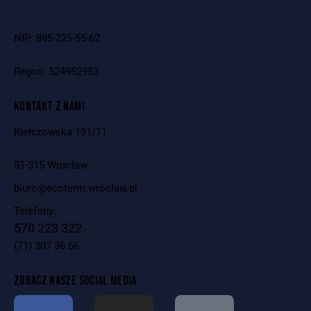
NIP: 895-225-55-62
Regon: 524952953
KONTAKT Z NAMI
Kiełczowska 191/11
51-315 Wrocław
biuro@ecoterm.wroclaw.pl
Telefony:
570 223 322
(71) 307 36 66
ZOBACZ NASZE SOCIAL MEDIA