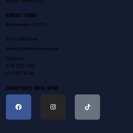
Regon: 524952953
KONTAKT Z NAMI
Kiełczowska 191/11
51-315 Wrocław
biuro@ecoterm.wroclaw.pl
Telefony:
570 223 322
(71) 307 36 66
ZOBACZ NASZE SOCIAL MEDIA