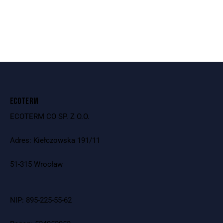
ECOTERM
ECOTERM CO SP. Z O.O.
Adres: Kiełczowska 191/11
51-315 Wrocław
NIP: 895-225-55-62