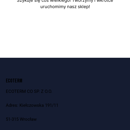
Szykuje się coś wielkiego! Tworzymy i wkrótce
uruchomimy nasz sklep!
ECOTERM
ECOTERM CO SP. Z O.O.
Adres: Kiełczowska 191/11
51-315 Wrocław