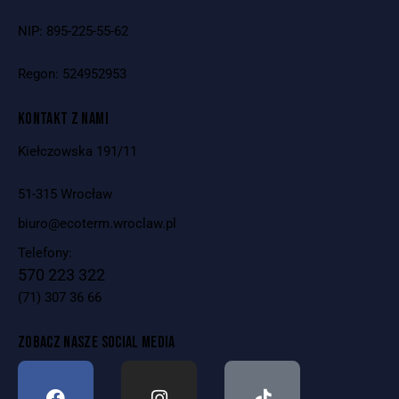
NIP: 895-225-55-62
Regon: 524952953
KONTAKT Z NAMI
Kiełczowska 191/11
51-315 Wrocław
biuro@ecoterm.wroclaw.pl
Telefony:
570 223 322
(71) 307 36 66
ZOBACZ NASZE SOCIAL MEDIA