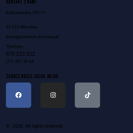
KONTAKT Z NAMI
Kiełczowska 191/11
51-315 Wrocław
biuro@ecoterm.wroclaw.pl
Telefony:
570 223 322
(71) 307 36 66
ZOBACZ NASZE SOCIAL MEDIA
© 2026. All rights reserved.