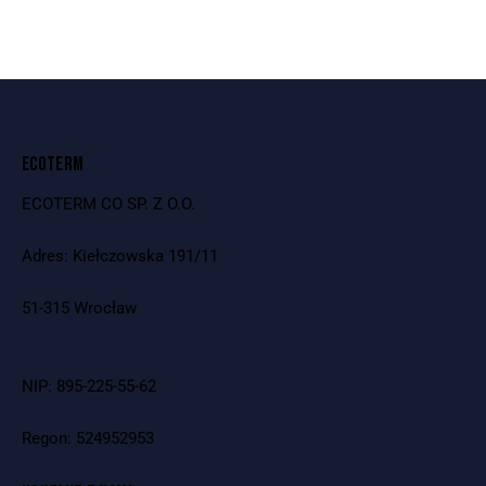
ECOTERM
ECOTERM CO SP. Z O.O.
Adres: Kiełczowska 191/11
51-315 Wrocław
NIP: 895-225-55-62
Regon: 524952953