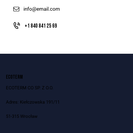
info@email.com
+1 840 841 25 69
ECOTERM
ECOTERM CO SP. Z O.O.
Adres: Kiełczowska 191/11
51-315 Wrocław