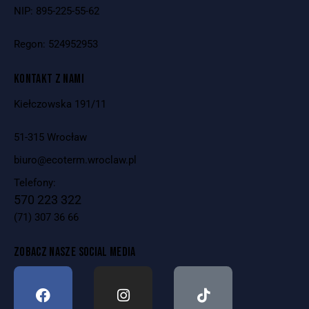
NIP: 895-225-55-62
Regon: 524952953
KONTAKT Z NAMI
Kiełczowska 191/11
51-315 Wrocław
biuro@ecoterm.wroclaw.pl
Telefony:
570 223 322
(71) 307 36 66
ZOBACZ NASZE SOCIAL MEDIA